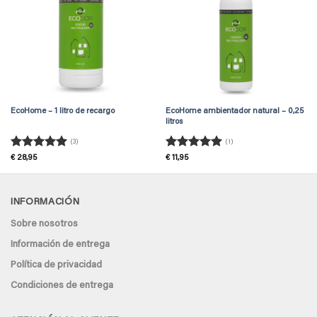
EcoHome – 1 litro de recargo
EcoHome ambientador natural – 0,25
litros
(3)
(1)
Valorado
Valorado
€
28,95
€
11,95
con
5
de 5
con
5
de 5
INFORMACIÓN
Sobre nosotros
Información de entrega
Política de privacidad
Condiciones de entrega