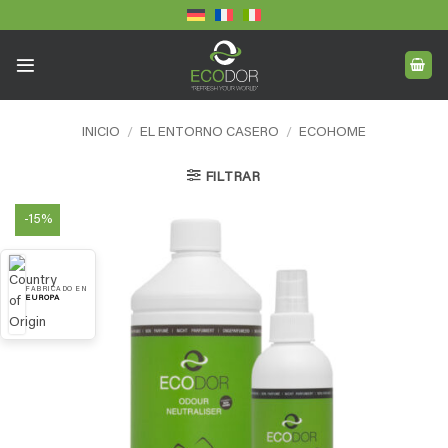
Saltar
al
contenido
INICIO
/
EL ENTORNO CASERO
/
ECOHOME
FILTRAR
-15%
FABRICADO EN
EUROPA