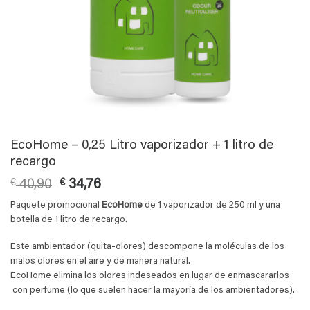
EcoHome – 0,25 Litro vaporizador + 1 litro de
recargo
El
El
€
40,90
€
34,76
precio
precio
Paquete promocional
EcoHome
de 1 vaporizador de 250 ml y una
original
actual
botella de 1 litro de recargo.
era:
es:
€ 40,90.
€ 34,76.
Este ambientador (quita-olores) descompone la moléculas de los
malos olores en el aire y de manera natural.
EcoHome elimina los olores indeseados en lugar de enmascararlos
con perfume (lo que suelen hacer la mayoría de los ambientadores).