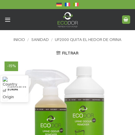
Saltar
al
contenido
INICIO
/
SANIDAD
/
UF2000 QUITA EL HEDOR DE ORINA
FILTRAR
-15%
FABRICADO EN
EUROPA