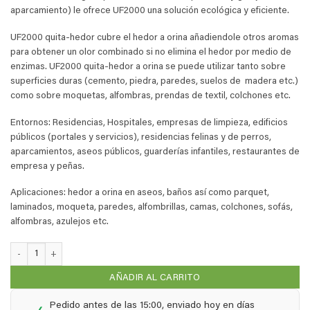
aparcamiento) le ofrece UF2000 una solución ecológica y eficiente.
UF2000 quita-hedor cubre el hedor a orina añadiendole otros aromas
para obtener un olor combinado si no elimina el hedor por medio de
enzimas. UF2000 quita-hedor a orina se puede utilizar tanto sobre
superficies duras (cemento, piedra, paredes, suelos de madera etc.)
como sobre moquetas, alfombras, prendas de textil, colchones etc.
Entornos: Residencias, Hospitales, empresas de limpieza, edificios
públicos (portales y servicios), residencias felinas y de perros,
aparcamientos, aseos públicos, guarderías infantiles, restaurantes de
empresa y peñas.
Aplicaciones: hedor a orina en aseos, baños así como parquet,
laminados, moqueta, paredes, alfombrillas, camas, colchones, sofás,
alfombras, azulejos etc.
UF2000 Quita el hedor de orina - 1 Litro de recargo + 0,5 Litro cantidad
AÑADIR AL CARRITO
Pedido antes de las 15:00, enviado hoy en días