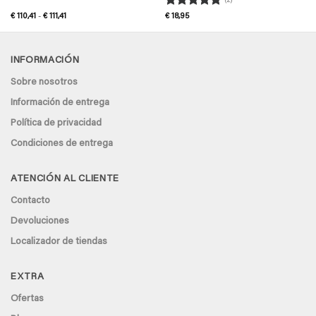
(2)
Valorado
Rango
€
110,41
-
€
111,41
€
18,95
de
con
5
de 5
precios:
desde
€ 110,41
hasta
INFORMACIÓN
€ 111,41
Sobre nosotros
Información de entrega
Política de privacidad
Condiciones de entrega
ATENCIÓN AL CLIENTE
Contacto
Devoluciones
Localizador de tiendas
EXTRA
Ofertas