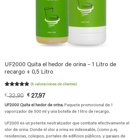
UF2000 Quita el hedor de orina – 1 Litro de
recargo + 0,5 Litro
(
5
valoraciones de clientes)
Valorado
5
El
El
€
32,90
€
27,97
con
5
de 5
en base a
precio
precio
UF2000 Quita el hedor de orina.
Paquete promocional de 1
valoraciones
original
actual
de clientes
vaporizador de 500 ml y una botella de 1 litro de recargo.
era:
es:
€ 32,90.
€ 27,97.
UF2000 es un potente neutralizador que combate efectivamente el
olor de orina. Donde el olor a orina es indeseable, (como p.ej.
residencias, colegios, portales de edificios públicos, y garajes de