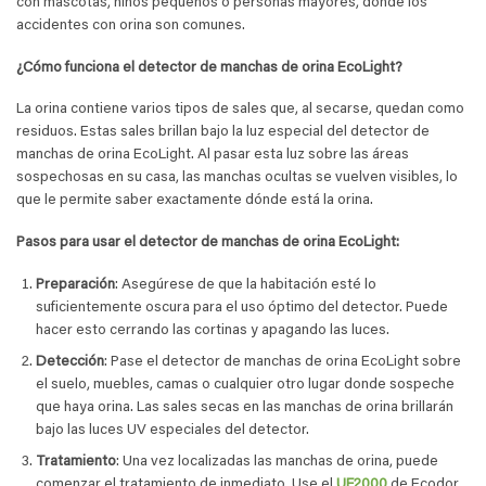
con mascotas, niños pequeños o personas mayores, donde los
accidentes con orina son comunes.
¿Cómo funciona el detector de manchas de orina EcoLight?
La orina contiene varios tipos de sales que, al secarse, quedan como
residuos. Estas sales brillan bajo la luz especial del detector de
manchas de orina EcoLight. Al pasar esta luz sobre las áreas
sospechosas en su casa, las manchas ocultas se vuelven visibles, lo
que le permite saber exactamente dónde está la orina.
Pasos para usar el detector de manchas de orina EcoLight:
Preparación
: Asegúrese de que la habitación esté lo
suficientemente oscura para el uso óptimo del detector. Puede
hacer esto cerrando las cortinas y apagando las luces.
Detección
: Pase el detector de manchas de orina EcoLight sobre
el suelo, muebles, camas o cualquier otro lugar donde sospeche
que haya orina. Las sales secas en las manchas de orina brillarán
bajo las luces UV especiales del detector.
Tratamiento
: Una vez localizadas las manchas de orina, puede
comenzar el tratamiento de inmediato. Use el
UF2000
de Ecodor