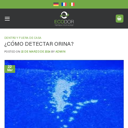
Saltar
al
contenido
DENTRO Y FUERA DE CASA
¿CÓMO DETECTAR ORINA?
POSTED ON
22 DE MARZO DE 2024
BY
ADMIN
22
Mar